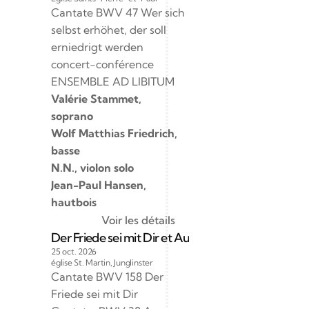
Cantate BWV 47 Wer sich 
selbst erhöhet, der soll 
erniedrigt werden
concert-conférence
ENSEMBLE AD LIBITUM
Valérie Stammet, 
soprano  
Wolf Matthias Friedrich, 
basse
N.N., violon solo
Jean-Paul Hansen, 
hautbois
Voir les détails
Der Friede sei mit Dir et Aus tiefer Not schrei ich z
25 oct. 2026
église St. Martin, Junglinster
Cantate BWV 158 Der 
Friede sei mit Dir 