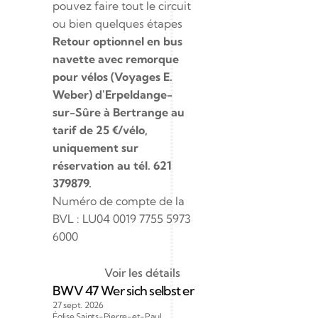
pouvez faire tout le circuit 
ou bien quelques étapes
Retour optionnel en bus 
navette avec remorque 
pour vélos (Voyages E. 
Weber) d'Erpeldange-
sur-Sûre à Bertrange au 
tarif de 25 €/vélo, 
uniquement sur 
réservation au tél. 621 
379879.
Numéro de compte de la 
BVL : LU04 0019 7755 5973 
6000
Voir les détails
BWV 47 Wer sich selbst erhöhet, der soll erniedr
27 sept. 2026
Église Saints-Pierre-et-Paul 