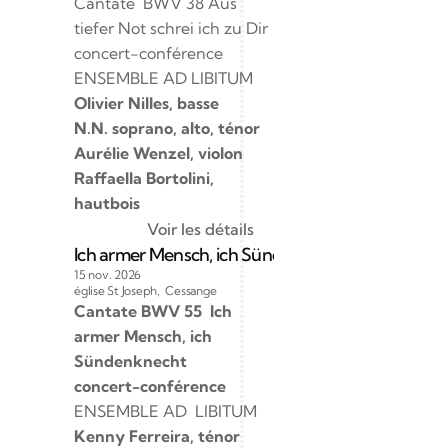
Cantate  BWV 38 Aus 
tiefer Not schrei ich zu Dir 
concert-conférence
ENSEMBLE AD LIBITUM
Olivier Nilles, basse
N.N. soprano, alto, ténor
Aurélie Wenzel, violon
Raﬀaella Bortolini, 
hautbois
Voir les détails
Ich armer Mensch, ich Sündenknecht BWV 55
15 nov. 2026
église St Joseph,  Cessange
Cantate BWV 55  Ich 
armer Mensch, ich 
Sündenknecht
concert-conférence
ENSEMBLE AD  LIBITUM
Kenny Ferreira, ténor