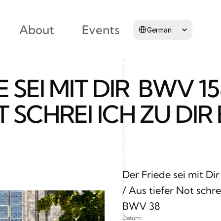
Select Language
About
Events
German
 SEI MIT DIR  BWV 158
T SCHREI ICH ZU DIR
Der Friede sei mit Di
/ Aus tiefer Not schrei
BWV 38
Datum: