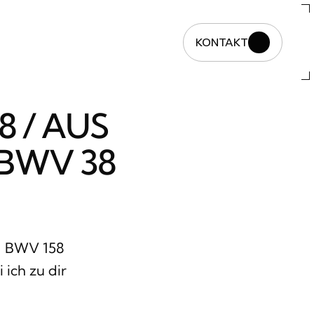
KONTAKT
KONTAKT
 / AUS 
 BWV 38
r  BWV 158 
 ich zu dir 