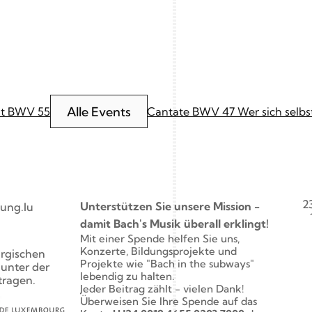
Alle Events
ht BWV 55
Cantate BWV 47 Wer sich selbst 
2
Unterstützen Sie unsere Mission - 
ung.lu
damit Bach's Musik überall erklingt!
Mit einer Spende helfen Sie uns, 
Konzerte, Bildungsprojekte und 
rgischen 
Projekte wie "Bach in the subways" 
nter der 
lebendig zu halten. 
tragen.
Jeder Beitrag zählt - vielen Dank! 
Überweisen Sie Ihre Spende auf das 